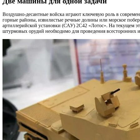
Две машины для одной задачи
Воздушно-десантные войска играют ключевую роль в современн
горные районы, извилистые речные долины или морское побере
артиллерийской установки (САУ) 2С42 «Лотос». На текущем эт
штурмовых орудий необходимо для проведения всесторонних 