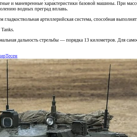
стные и маневренные характеристики базовой машины. При массе
долению водных преград вплавь.
 гладкоствольная артиллерийская система, способная выполня
 Tanks.
ксимальная дальность стрельбы — порядка 13 километров. Для с
ирТесен