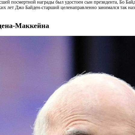
ысшей посмертной награды был удостоен сын президента, Бо Бай
ких лет Джо Байден-старший целенаправленно занимался так на
дена-Маккейна