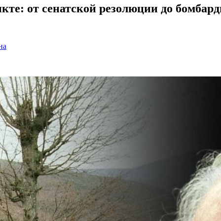
кте: от сенатской резолюции до бомбар
на