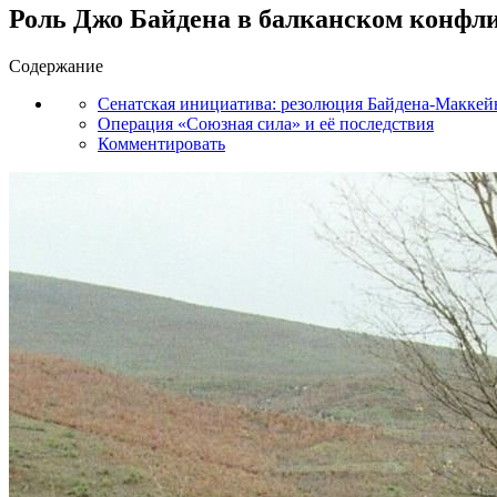
Роль Джо Байдена в балканском конфли
Содержание
Сенатская инициатива: резолюция Байдена-Маккей
Операция «Союзная сила» и её последствия
Комментировать