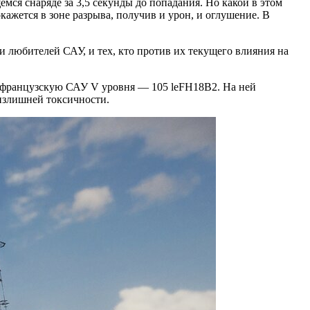
ся снаряде за 3,5 секунды до попадания. Но какой в этом
кажется в зоне разрыва, получив и урон, и оглушение. В
и любителей САУ, и тех, кто против их текущего влияния на
ю французскую САУ V уровня — 105 leFH18B2. На ней
 излишней токсичности.