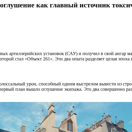
: оглушение как главный источник токси
ных артиллерийских установок (САУ) и получил в свой ангар ма
торой стал «Объект 261». Эти два опыта разделяет целая эпоха в
 колоссальный урон, способный одним выстрелом вывести из стр
на первый план вышло оглушение экипажа. Это два совершенно 