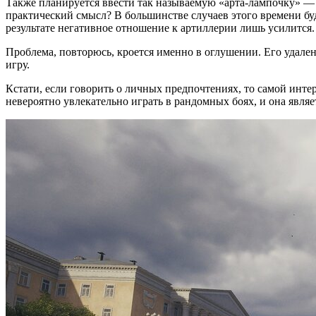
Также планируется ввести так называемую «арта-лампочку» — 
практический смысл? В большинстве случаев этого времени буд
результате негативное отношение к артиллерии лишь усилится.
Проблема, повторюсь, кроется именно в оглушении. Его удален
игру.
Кстати, если говорить о личных предпочтениях, то самой ин
невероятно увлекательно играть в рандомных боях, и она явля