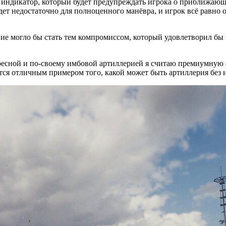
индикатор, который будет предупреждать игрока о приближающем
ет недостаточно для полноценного манёвра, и игрок всё равно о
ие могло бы стать тем компромиссом, который удовлетворил бы 
тересной и по-своему имбовой артиллерией я считаю премиумну
ется отличным примером того, какой может быть артиллерия без