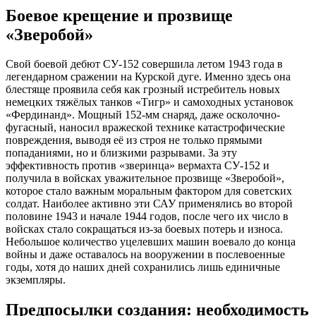
Боевое крещение и прозвище
«Зверобой»
Свой боевой дебют СУ-152 совершила летом 1943 года в
легендарном сражении на Курской дуге. Именно здесь она
блестяще проявила себя как грозный истребитель новых
немецких тяжёлых танков «Тигр» и самоходных установок
«Фердинанд». Мощный 152-мм снаряд, даже осколочно-
фугасный, наносил вражеской технике катастрофические
повреждения, выводя её из строя не только прямыми
попаданиями, но и близкими разрывами. За эту
эффективность против «зверинца» вермахта СУ-152 и
получила в войсках уважительное прозвище «Зверобой»,
которое стало важным моральным фактором для советских
солдат. Наиболее активно эти САУ применялись во второй
половине 1943 и начале 1944 годов, после чего их число в
войсках стало сокращаться из-за боевых потерь и износа.
Небольшое количество уцелевших машин воевало до конца
войны и даже оставалось на вооружении в послевоенные
годы, хотя до наших дней сохранились лишь единичные
экземпляры.
Предпосылки создания: необходимость