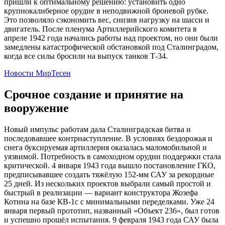
пришли к оптимальному решению: установить одно
крупнокалиберное орудие в неподвижной броневой рубке.
Это позволяло сэкономить вес, снизив нагрузку на шасси и
двигатель. После пленума Артиллерийского комитета в
апреле 1942 года начались работы над проектом, но они были
замедлены катастрофической обстановкой под Сталинградом,
когда все силы бросили на выпуск танков Т-34.
Новости МирТесен
Срочное создание и принятие на
вооружение
Новый импульс работам дала Сталинградская битва и
последовавшее контрнаступление. В условиях бездорожья и
снега буксируемая артиллерия оказалась маломобильной и
уязвимой. Потребность в самоходном орудии поддержки стала
критической. 4 января 1943 года вышло постановление ГКО,
предписывавшее создать тяжёлую 152-мм САУ за рекордные
25 дней. Из нескольких проектов выбрали самый простой и
быстрый в реализации — вариант конструктора Жозефа
Котина на базе КВ-1с с минимальными переделками. Уже 24
января первый прототип, названный «Объект 236», был готов
и успешно прошёл испытания. 9 февраля 1943 года САУ была