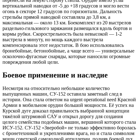
перенесли на левую сторону ствола. Орудие имело углы
вертикальной наводки от -5 до +18 градусов и могло вести
огонь в секторе 12 градусов по горизонтали. Дальность
стрельбы прямой наводкой составляла до 3,8 км, а
максимальная — около 13 км. Боекомплект из 20 выстрелов
раздельно-гильзового заряжания размещался вдоль бортов и
кормы рубки. Скорострельность была невысокой — 1-2
выстрела в минуту, но мощь каждого выстрела
компенсировала этот недостаток. В бою использовались
бронебойные, бетонобойные, а чаще всего — универсальные
осколочно-фугасные снаряды, которые наносили огромные
повреждения любой цели.
Боевое применение и наследие
Несмотря на относительно небольшое количество
выпущенных машин, СУ-152 оставила заметный след в
истории. Она стала ответом на urgent operational need Красной
Армии в мобильном орудии большой мощности. Её успех на
Курской дуге доказал правильность выбранной концепции
тяжёлой штурмовой САУ и открыл дорогу для создания
целого семейства подобных машин, вершиной которого стала
ИСУ-152. СУ-152 «Зверобой» не только эффективно боролась
с бронетехникой и укреплениями врага, но и стала символом
мощи советской самоходной артиллерии, подняв боевой дух