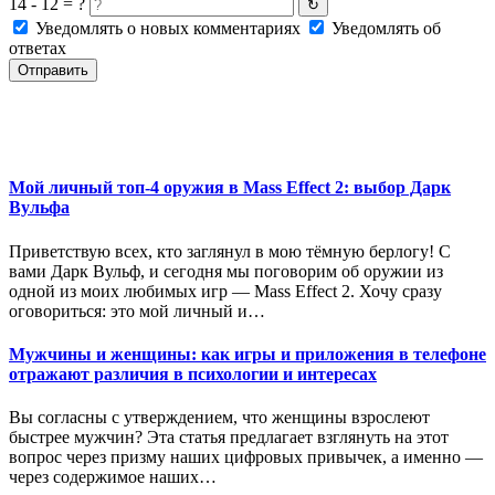
14 - 12 = ?
↻
Уведомлять о новых комментариях
Уведомлять об
ответах
Отправить
Мой личный топ-4 оружия в Mass Effect 2: выбор Дарк
Вульфа
Приветствую всех, кто заглянул в мою тёмную берлогу! С
вами Дарк Вульф, и сегодня мы поговорим об оружии из
одной из моих любимых игр — Mass Effect 2. Хочу сразу
оговориться: это мой личный и…
Мужчины и женщины: как игры и приложения в телефоне
отражают различия в психологии и интересах
Вы согласны с утверждением, что женщины взрослеют
быстрее мужчин? Эта статья предлагает взглянуть на этот
вопрос через призму наших цифровых привычек, а именно —
через содержимое наших…