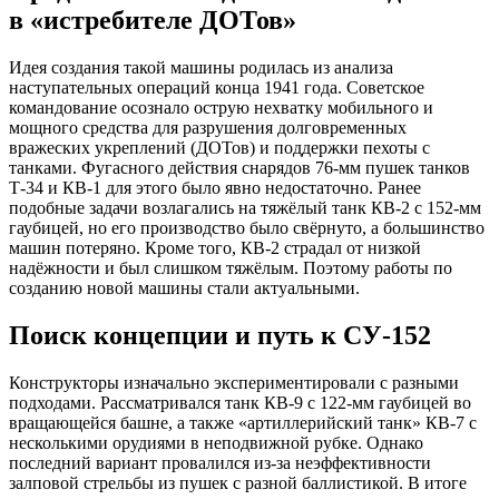
в «истребителе ДОТов»
Идея создания такой машины родилась из анализа
наступательных операций конца 1941 года. Советское
командование осознало острую нехватку мобильного и
мощного средства для разрушения долговременных
вражеских укреплений (ДОТов) и поддержки пехоты с
танками. Фугасного действия снарядов 76-мм пушек танков
Т-34 и КВ-1 для этого было явно недостаточно. Ранее
подобные задачи возлагались на тяжёлый танк КВ-2 с 152-мм
гаубицей, но его производство было свёрнуто, а большинство
машин потеряно. Кроме того, КВ-2 страдал от низкой
надёжности и был слишком тяжёлым. Поэтому работы по
созданию новой машины стали актуальными.
Поиск концепции и путь к СУ-152
Конструкторы изначально экспериментировали с разными
подходами. Рассматривался танк КВ-9 с 122-мм гаубицей во
вращающейся башне, а также «артиллерийский танк» КВ-7 с
несколькими орудиями в неподвижной рубке. Однако
последний вариант провалился из-за неэффективности
залповой стрельбы из пушек с разной баллистикой. В итоге