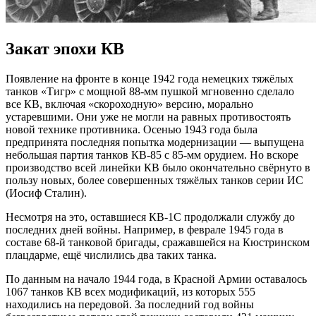
Закат эпохи КВ
Появление на фронте в конце 1942 года немецких тяжёлых
танков «Тигр» с мощной 88-мм пушкой мгновенно сделало
все КВ, включая «скороходную» версию, морально
устаревшими. Они уже не могли на равных противостоять
новой технике противника. Осенью 1943 года была
предпринята последняя попытка модернизации — выпущена
небольшая партия танков КВ-85 с 85-мм орудием. Но вскоре
производство всей линейки КВ было окончательно свёрнуто в
пользу новых, более совершенных тяжёлых танков серии ИС
(Иосиф Сталин).
Несмотря на это, оставшиеся КВ-1С продолжали службу до
последних дней войны. Например, в феврале 1945 года в
составе 68-й танковой бригады, сражавшейся на Кюстринском
плацдарме, ещё числились два таких танка.
По данным на начало 1944 года, в Красной Армии оставалось
1067 танков КВ всех модификаций, из которых 555
находились на передовой. За последний год войны