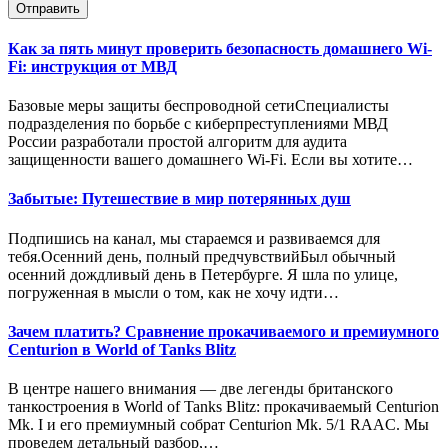
Отправить
Как за пять минут проверить безопасность домашнего Wi-
Fi: инструкция от МВД
Базовые меры защиты беспроводной сетиСпециалисты
подразделения по борьбе с киберпреступлениями МВД
России разработали простой алгоритм для аудита
защищенности вашего домашнего Wi-Fi. Если вы хотите…
Забытые: Путешествие в мир потерянных душ
Подпишись на канал, мы стараемся и развиваемся для
тебя.Осенний день, полный предчувствийБыл обычный
осенний дождливый день в Петербурге. Я шла по улице,
погруженная в мысли о том, как не хочу идти…
Зачем платить? Сравнение прокачиваемого и премиумного
Centurion в World of Tanks Blitz
В центре нашего внимания — две легенды британского
танкостроения в World of Tanks Blitz: прокачиваемый Centurion
Mk. I и его премиумный собрат Centurion Mk. 5/1 RAAC. Мы
проведем детальный разбор,…