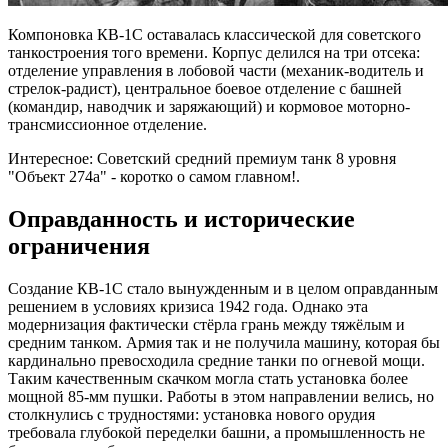
Компоновка КВ-1С оставалась классической для советского
танкостроения того времени. Корпус делился на три отсека:
отделение управления в лобовой части (механик-водитель и
стрелок-радист), центральное боевое отделение с башней
(командир, наводчик и заряжающий) и кормовое моторно-
трансмиссионное отделение.
Интересное: Советский средний премиум танк 8 уровня
"Объект 274а" - коротко о самом главном!.
Оправданность и исторические
ограничения
Создание КВ-1С стало вынужденным и в целом оправданным
решением в условиях кризиса 1942 года. Однако эта
модернизация фактически стёрла грань между тяжёлым и
средним танком. Армия так и не получила машину, которая бы
кардинально превосходила средние танки по огневой мощи.
Таким качественным скачком могла стать установка более
мощной 85-мм пушки. Работы в этом направлении велись, но
столкнулись с трудностями: установка нового орудия
требовала глубокой переделки башни, а промышленность не