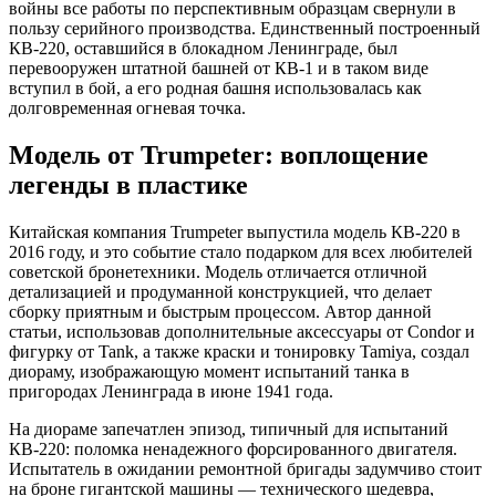
войны все работы по перспективным образцам свернули в
пользу серийного производства. Единственный построенный
КВ-220, оставшийся в блокадном Ленинграде, был
перевооружен штатной башней от КВ-1 и в таком виде
вступил в бой, а его родная башня использовалась как
долговременная огневая точка.
Модель от Trumpeter: воплощение
легенды в пластике
Китайская компания Trumpeter выпустила модель КВ-220 в
2016 году, и это событие стало подарком для всех любителей
советской бронетехники. Модель отличается отличной
детализацией и продуманной конструкцией, что делает
сборку приятным и быстрым процессом. Автор данной
статьи, использовав дополнительные аксессуары от Condor и
фигурку от Tank, а также краски и тонировку Tamiya, создал
диораму, изображающую момент испытаний танка в
пригородах Ленинграда в июне 1941 года.
На диораме запечатлен эпизод, типичный для испытаний
КВ-220: поломка ненадежного форсированного двигателя.
Испытатель в ожидании ремонтной бригады задумчиво стоит
на броне гигантской машины — технического шедевра,