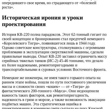
опередившего свое время, но страдающего от «болезней
роста».
Историческая ирония и уроки
проектирования
История КВ-220 полна парадоксов. Этот 62-тонный гигант по
своей концепции и бронированию стал предтечей немецкого
«Королевского Тигра», появившегося лишь в 1944 году.
Однако советские конструкторы, столкнувшись с огромными
проблемами в эксплуатации сверхтяжелой машины, сделали
правильные выводы. Опыт КВ-220 заставил ограничить массу
серийных тяжелых танков (ИС-2) 45-46 тоннами, что делало
их более надежными, ремонтопригодными и
транспортабельными в суровых условиях Восточного фронта.
Немецкие же инженеры, не имея такого горького опыта на
раннем этапе войны, пошли по пути постоянного увеличения
массы и сложности своих «кошек» — от «Тигра» до
фантастического 200-тонного «Мауса». Они недооценили
важность таких факторов, как ремонтопригодность,
надежность в грязи и морозе, а также возможность эвакуации
подбитых машин. Эта стратегическая ошибка в
проектировании в конечном счете сыграла на руку Красной