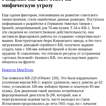
мифическую угрозу
Еще одним фактором, повлиявшим на развитие советского
танкостроения, стали ошибочные данные разведки. Поступала
информация о разработке в Германии тяжелых танков с
броней, непробиваемой для 76-мм пушек Т-34 и КВ-1. Хотя
эти сведения не соответствовали действительности, они
заставили форсировать работы по созданию «сверхтяжелых»
машин. Конструкторское бюро Кировского завода, и без того
загруженное доводкой серийного КВ, получило задание
создать танк с 100-мм лобовой броней и более мощным
орудием. К сожалению, это отвлекло ресурсы от устранения
«детских болезней» базового КВ, что впоследствии дорого
обошлось на фронте.
Новости МирТесен
Так появился КВ-220 (Объект 220). Это была кардинально
усиленная версия КВ-1: корпус удлинили, массу довели до 62
тонн, установили 100-мм лобовую броню и опытную 85-мм
пушку. Для движения такой махины потребовался
форсированный двигатель В-2Ф, который, как и
перегруженная ходовая часть, часто выходил из строя.
Испытания продолжались до лета 1941 года, но с началом