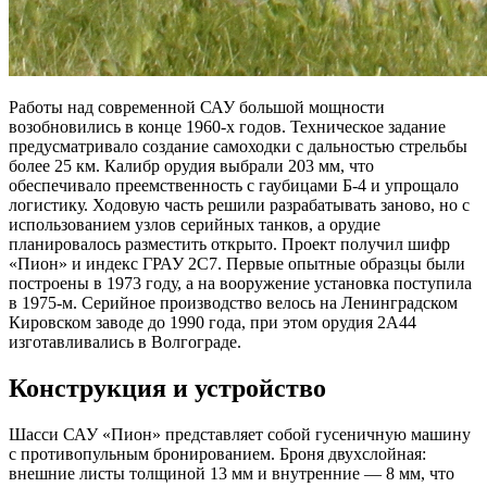
Работы над современной САУ большой мощности
возобновились в конце 1960-х годов. Техническое задание
предусматривало создание самоходки с дальностью стрельбы
более 25 км. Калибр орудия выбрали 203 мм, что
обеспечивало преемственность с гаубицами Б-4 и упрощало
логистику. Ходовую часть решили разрабатывать заново, но с
использованием узлов серийных танков, а орудие
планировалось разместить открыто. Проект получил шифр
«Пион» и индекс ГРАУ 2С7. Первые опытные образцы были
построены в 1973 году, а на вооружение установка поступила
в 1975-м. Серийное производство велось на Ленинградском
Кировском заводе до 1990 года, при этом орудия 2А44
изготавливались в Волгограде.
Конструкция и устройство
Шасси САУ «Пион» представляет собой гусеничную машину
с противопульным бронированием. Броня двухслойная:
внешние листы толщиной 13 мм и внутренние — 8 мм, что