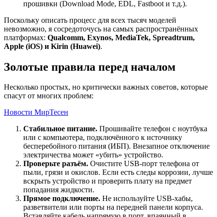
прошивки (Download Mode, EDL, Fastboot и т.д.).
Поскольку описать процесс для всех тысяч моделей
невозможно, я сосредоточусь на самых распространённых
платформах:
Qualcomm, Exynos, MediaTek, Spreadtrum,
Apple (iOS) и Kirin (Huawei)
.
Золотые правила перед началом
Несколько простых, но критически важных советов, которые
спасут от многих проблем:
Новости МирТесен
Стабильное питание.
Прошивайте телефон с ноутбука
или с компьютера, подключённого к источнику
бесперебойного питания (ИБП). Внезапное отключение
электричества может «убить» устройство.
Проверьте разъём.
Очистите USB-порт телефона от
пыли, грязи и окислов. Если есть следы коррозии, лучше
вскрыть устройство и проверить плату на предмет
попадания жидкости.
Прямое подключение.
Не используйте USB-хабы,
разветвители или порты на передней панели корпуса.
Вставляйте кабель напрямую в порт, впаянный в