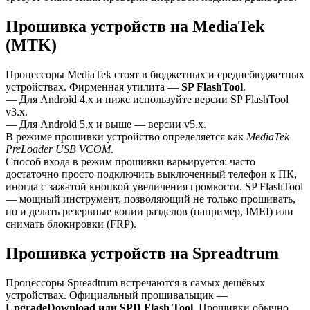
Прошивка устройств на MediaTek
(MTK)
Процессоры MediaTek стоят в бюджетных и среднебюджетных
устройствах. Фирменная утилита —
SP FlashTool
.
— Для Android 4.x и ниже используйте версии SP FlashTool
v3.x.
— Для Android 5.x и выше — версии v5.x.
В режиме прошивки устройство определяется как
MediaTek
PreLoader USB VCOM
.
Способ входа в режим прошивки варьируется: часто
достаточно просто подключить выключенный телефон к ПК,
иногда с зажатой кнопкой увеличения громкости. SP FlashTool
— мощный инструмент, позволяющий не только прошивать,
но и делать резервные копии разделов (например, IMEI) или
снимать блокировки (FRP).
Прошивка устройств на Spreadtrum
Процессоры Spreadtrum встречаются в самых дешёвых
устройствах. Официальный прошивальщик —
UpgradeDownload или SPD Flash Tool
. Прошивки обычно