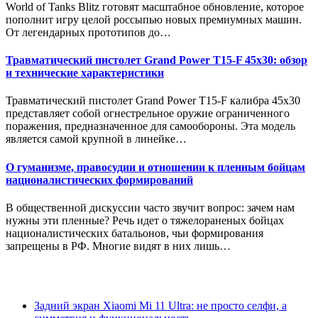
World of Tanks Blitz готовят масштабное обновление, которое
пополнит игру целой россыпью новых премиумных машин.
От легендарных прототипов до…
Травматический пистолет Grand Power T15-F 45x30: обзор
и технические характеристики
Травматический пистолет Grand Power T15-F калибра 45x30
представляет собой огнестрельное оружие ограниченного
поражения, предназначенное для самообороны. Эта модель
является самой крупной в линейке…
О гуманизме, правосудии и отношении к пленным бойцам
националистических формирований
В общественной дискуссии часто звучит вопрос: зачем нам
нужны эти пленные? Речь идет о тяжелораненых бойцах
националистических батальонов, чьи формирования
запрещены в РФ. Многие видят в них лишь…
Задний экран Xiaomi Mi 11 Ultra: не просто селфи, а