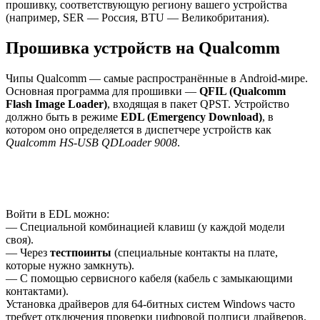
прошивку, соответствующую региону вашего устройства
(например, SER — Россия, BTU — Великобритания).
Прошивка устройств на Qualcomm
Чипы Qualcomm — самые распространённые в Android-мире.
Основная программа для прошивки —
QFIL (Qualcomm
Flash Image Loader)
, входящая в пакет QPST. Устройство
должно быть в режиме
EDL (Emergency Download)
, в
котором оно определяется в диспетчере устройств как
Qualcomm HS-USB QDLoader 9008
.
Войти в EDL можно:
— Специальной комбинацией клавиш (у каждой модели
своя).
— Через
тестпоинты
(специальные контакты на плате,
которые нужно замкнуть).
— С помощью сервисного кабеля (кабель с замыкающими
контактами).
Установка драйверов для 64-битных систем Windows часто
требует отключения проверки цифровой подписи драйверов.