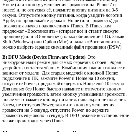
Home (или кнопку уменьшения громкости на iPhone 7 и
новее) и, не отпуская её, нажмите кнопку питания на 3-5
секунд. Отпустите кнопку питания, когда увидите логотип
Apple, но продолжайте держать Home (или громкость) до
появления значка подключения к iTunes. В iTunes вам
предложат «Восстановить» (стирает всё и ставит свежую
прошивку) или «Обновить» (только обновление ПО). Зажав
Shift (Windows) или Option (Mac) и нажав «Восстановить»,
можно выбрать заранее скачанный файл прошивки (IPSW).
В) DFU Mode (Device Firmware Update).
Это
низкоуровневый режим для самых серьёзных сбоев. Экран
устройства остаётся чёрным. Комбинация клавиш сложнее и
зависит от модели. Для старых моделей с кнопкой Home:
подключите к ПК, зажмите Power и Home на 10 секунд,
отпустите Power, продолжайте держать Home ещё 10 секунд.
Для новых без Home: быстро нажмите и отпустите кнопку
увеличения громкости, затем кнопку уменьшения громкости,
после чего зажмите кнопку питания, пока экран не погаснет.
Затем, не отпуская Power, зажмите кнопку уменьшения
громкости на 5 секунд, отпустите Power, но держите
громкость ещё около 5 секунд. В DFU режиме восстановление
также происходит через iTunes.