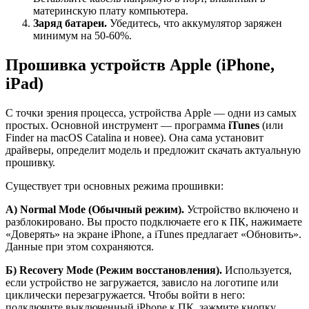
материнскую плату компьютера.
Заряд батареи.
Убедитесь, что аккумулятор заряжен
минимум на 50-60%.
Прошивка устройств Apple (iPhone,
iPad)
С точки зрения процесса, устройства Apple — одни из самых
простых. Основной инструмент — программа
iTunes
(или
Finder на macOS Catalina и новее). Она сама установит
драйверы, определит модель и предложит скачать актуальную
прошивку.
Существует три основных режима прошивки:
А) Normal Mode (Обычный режим).
Устройство включено и
разблокировано. Вы просто подключаете его к ПК, нажимаете
«Доверять» на экране iPhone, а iTunes предлагает «Обновить».
Данные при этом сохраняются.
Б) Recovery Mode (Режим восстановления).
Используется,
если устройство не загружается, зависло на логотипе или
циклически перезагружается. Чтобы войти в него:
подключите выключенный iPhone к ПК, зажмите кнопку