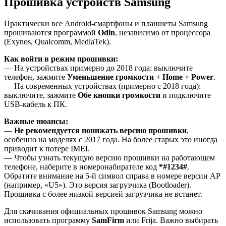
Прошивка устройств Samsung
Практически все Android-смартфоны и планшеты Samsung
прошиваются программой
Odin
, независимо от процессора
(Exynos, Qualcomm, MediaTek).
Как войти в режим прошивки:
— На устройствах примерно до 2018 года: выключите
телефон, зажмите
Уменьшение громкости + Home + Power
.
— На современных устройствах (примерно с 2018 года):
выключите, зажмите
Обе кнопки громкости
и подключите
USB-кабель к ПК.
Важные нюансы:
—
Не рекомендуется понижать версию прошивки
,
особенно на моделях с 2017 года. На более старых это иногда
приводит к потере IMEI.
— Чтобы узнать текущую версию прошивки на работающем
телефоне, наберите в номеронабирателе код
*#1234#
.
Обратите внимание на 5-й символ справа в номере версии AP
(например, «U5»). Это версия загрузчика (Bootloader).
Прошивка с более низкой версией загрузчика не встанет.
Для скачивания официальных прошивок Samsung можно
использовать программу
SamFirm
или Frija. Важно выбирать