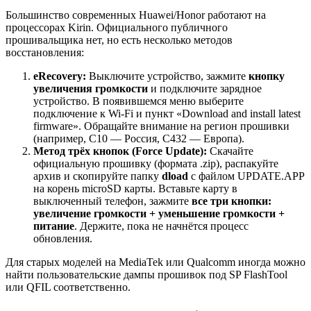
Большинство современных Huawei/Honor работают на
процессорах Kirin. Официального публичного
прошивальщика нет, но есть несколько методов
восстановления:
eRecovery:
Выключите устройство, зажмите
кнопку
увеличения громкости
и подключите зарядное
устройство. В появившемся меню выберите
подключение к Wi-Fi и пункт «Download and install latest
firmware». Обращайте внимание на регион прошивки
(например, C10 — Россия, C432 — Европа).
Метод трёх кнопок (Force Update):
Скачайте
официальную прошивку (формата .zip), распакуйте
архив и скопируйте папку
dload
с файлом UPDATE.APP
на корень microSD карты. Вставьте карту в
выключенный телефон, зажмите
все три кнопки:
увеличение громкости + уменьшение громкости +
питание
. Держите, пока не начнётся процесс
обновления.
Для старых моделей на MediaTek или Qualcomm иногда можно
найти пользовательские дампы прошивок под SP FlashTool
или QFIL соответственно.