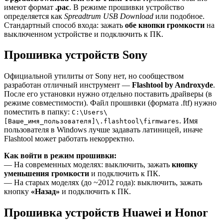
имеют формат
.pac
. В режиме прошивки устройство
определяется как
Spreadtrum USB Download
или подобное.
Стандартный способ входа: зажать
обе кнопки громкости
на
выключенном устройстве и подключить к ПК.
Прошивка устройств Sony
Официальной утилиты от Sony нет, но сообществом
разработан отличный инструмент —
Flashtool by Androxyde
.
После его установки нужно отдельно поставить драйверы (в
режиме совместимости). Файл прошивки (формата .ftf) нужно
поместить в папку:
C:\Users\
. Имя
[Ваше_имя_пользователя]\.flashtool\firmwares
пользователя в Windows лучше задавать латиницей, иначе
Flashtool может работать некорректно.
Как войти в режим прошивки:
— На современных моделях: выключить, зажать
кнопку
уменьшения громкости
и подключить к ПК.
— На старых моделях (до ~2012 года): выключить, зажать
кнопку
«Назад»
и подключить к ПК.
Прошивка устройств Huawei и Honor