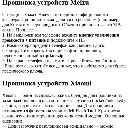
Прошивка устройств Meizu
Ситуация схожа с Huawei: нет единого официального
флешера. Прошивки также делятся по регионам (например,
для Китая и международные). Обычно прошивка — это ZIP-
архив. Процесс:
1. На выключенном телефоне зажмите
кнопку увеличения
громкости + питание
и подключите к ПК.
2. Компьютер определит телефон как съёмный диск.
Скопируйте в корень этого диска файл прошивки,
переименованный в
update.zip
.
3. На экране телефона нажмите «Update firmware». Опция
«Erase user data» сотрёт все данные, что необходимо для сброса
графического ключа.
Прошивка устройств Xiaomi
Xiaomi — один из самых сложных брендов для прошивки из-
за множества нюансов: состояние загрузчика (locked/unlocked),
регион, год выпуска, модель процессора. Для прошивки
используется фирменная утилита
Mi Flash Tool
. Критически
важно изучать инструкции для конкретной модели. Основные
сценарии:
— Если загрузчик разблокирован официально — можно