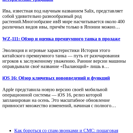
Ива, известная под научным названием Salix, представляет
собой удивительно разнообразный род
растений.Многообразие ивВ мире насчитывается около 400
различных видов ивы, причём только в Японии можно…
WZ-111: Обзор и оценка премиумного танка в продаже
Эволюция и игровые характеристики История этого
китайского премиумного танка — путь от разочарования
игроков к заслуженному уважению. Ранние версии машины
оправдывали своё название «Пылающий» лишь в…
iOS 16: Обзор ключевых нововведений и функций
Apple представила новую версию своей мобильной
операционной системы — iOS 16, релиз которой
запланирован на осень. Это масштабное обновление
привносит множество изменений, начиная с полного…
Как бороться со спам-звонками и СМС: пошаговая