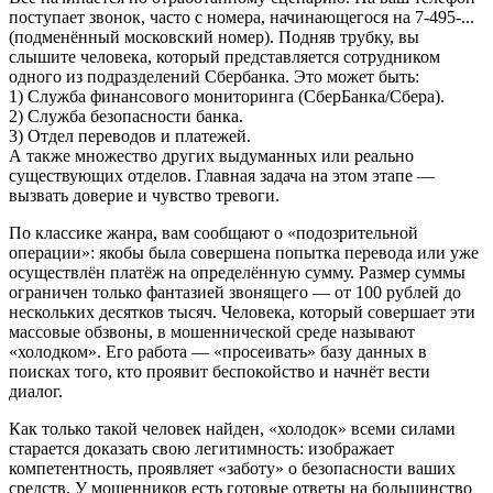
поступает звонок, часто с номера, начинающегося на 7-495-...
(подменённый московский номер). Подняв трубку, вы
слышите человека, который представляется сотрудником
одного из подразделений Сбербанка. Это может быть:
1) Служба финансового мониторинга (СберБанка/Сбера).
2) Служба безопасности банка.
3) Отдел переводов и платежей.
А также множество других выдуманных или реально
существующих отделов. Главная задача на этом этапе —
вызвать доверие и чувство тревоги.
По классике жанра, вам сообщают о «подозрительной
операции»: якобы была совершена попытка перевода или уже
осуществлён платёж на определённую сумму. Размер суммы
ограничен только фантазией звонящего — от 100 рублей до
нескольких десятков тысяч. Человека, который совершает эти
массовые обзвоны, в мошеннической среде называют
«холодком». Его работа — «просеивать» базу данных в
поисках того, кто проявит беспокойство и начнёт вести
диалог.
Как только такой человек найден, «холодок» всеми силами
старается доказать свою легитимность: изображает
компетентность, проявляет «заботу» о безопасности ваших
средств. У мошенников есть готовые ответы на большинство