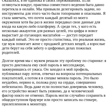
Оказалось, я не одинока в своих переживаниях. Если
оглянуться вокруг, практика совместного ведения быта давно
перетекла в онлайн. Мы привыкли делегировать задачи, но
инструменты для этого часто были топорными и опасными. Я
стала замечать, что почти каждый десятый из моего
окружения хотя бы раз в жизни передавал свои данные для
входа на какую-либо платформу. А среди тех, у кого есть
несколько аккаунтов для разных целей, эта цифра и вовсе
вырастает до пугающих масштабов — доступ передает
каждый пятый. Это не просто статистика, это реальная жизнь,
где муж помогает жене с продажей детских вещей, а взрослые
дети берут на себя заботу о цифровых делах пожилых
родителей.
Долгое время мы с мужем решали эту проблему по старинке: я
просто диктовала ему свой пароль в мессенджере,
зажмурившись от ужаса. Он заходил в мой профиль,
публиковал пару лотов, отвечал на вопросы потенциальных
покупателей, а потом я в спешке меняла пароль. Это было
неудобно, нервно и, положа руку на сердце, совершенно
небезопасно. Ведь даже если полностью доверяешь человеку,
его устройство может быть уязвимо, да и человеческий
фактор никто не отменял. Пароль могли случайно сохранить в
общедоступном браузере или просто записать на стикере,
прилепленном к монитору.