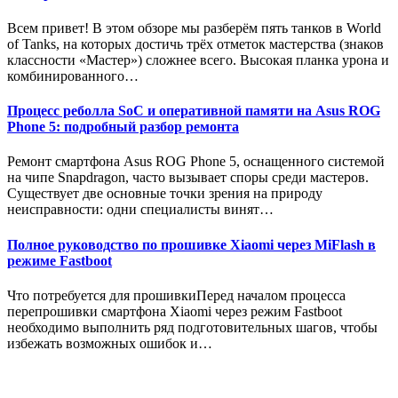
Всем привет! В этом обзоре мы разберём пять танков в World
of Tanks, на которых достичь трёх отметок мастерства (знаков
классности «Мастер») сложнее всего. Высокая планка урона и
комбинированного…
Процесс реболла SoC и оперативной памяти на Asus ROG
Phone 5: подробный разбор ремонта
Ремонт смартфона Asus ROG Phone 5, оснащенного системой
на чипе Snapdragon, часто вызывает споры среди мастеров.
Существует две основные точки зрения на природу
неисправности: одни специалисты винят…
Полное руководство по прошивке Xiaomi через MiFlash в
режиме Fastboot
Что потребуется для прошивкиПеред началом процесса
перепрошивки смартфона Xiaomi через режим Fastboot
необходимо выполнить ряд подготовительных шагов, чтобы
избежать возможных ошибок и…