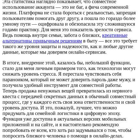
Эта статистика наглядно показывает, что совместное
использование аккаунта — это не баг, а фича современной
жизни. Платформа не стала бороться с реальностью, запрещая
пользователям помогать друг другу, а пошла по гораздо более
умному пути — оцифровала и обезопасила эту сложившуюся
годами практику. Для меня это показатель зрелости сервиса.
Ведь помощь внутри семьи, забота о близких,
креативные
альтернативы привычным решениям
в быту — все это требует
такого же уровня защиты и надежности, как и любые другие
данные, которые мы доверяем онлайн-сервисам.
В итоге, внедрение этой, казалось бы, небольшой функции,
стало для меня личным примером того, как технологии могут
снижать уровень стресса. Я перестала чувствовать себя
параноиком, который не может доверить пароль даже мужу, и
получила удобный инструмент для совместной работы.
Теперь продажа ненужных вещей превратилась из нервного
квеста с передачей секретных данных в обычный совместный
процесс, где у каждого есть своя зона ответственности и свой
уровень доступа. И это, пожалуй, лучшее, что можно
придумать для семейной логистики в цифровую эпоху.
Функция уже доступна в актуальных версиях мобильных
приложений и на сайте, и я настоятельно рекомендую
попробовать ее всем, кто хоть раз задумывался о том, чтобы
попросить близкого человека о помощи в онлайн-делах.