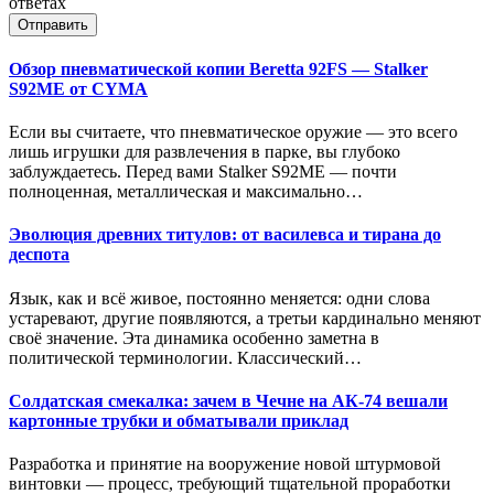
ответах
Отправить
Обзор пневматической копии Beretta 92FS — Stalker
S92ME от CYMA
Если вы считаете, что пневматическое оружие — это всего
лишь игрушки для развлечения в парке, вы глубоко
заблуждаетесь. Перед вами Stalker S92ME — почти
полноценная, металлическая и максимально…
Эволюция древних титулов: от василевса и тирана до
деспота
Язык, как и всё живое, постоянно меняется: одни слова
устаревают, другие появляются, а третьи кардинально меняют
своё значение. Эта динамика особенно заметна в
политической терминологии. Классический…
Солдатская смекалка: зачем в Чечне на АК-74 вешали
картонные трубки и обматывали приклад
Разработка и принятие на вооружение новой штурмовой
винтовки — процесс, требующий тщательной проработки