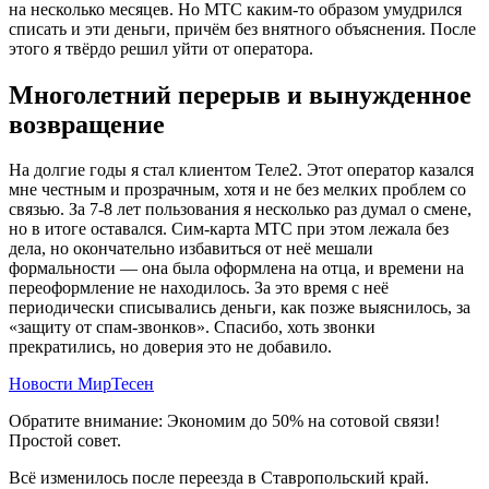
на несколько месяцев. Но МТС каким-то образом умудрился
списать и эти деньги, причём без внятного объяснения. После
этого я твёрдо решил уйти от оператора.
Многолетний перерыв и вынужденное
возвращение
На долгие годы я стал клиентом Теле2. Этот оператор казался
мне честным и прозрачным, хотя и не без мелких проблем со
связью. За 7-8 лет пользования я несколько раз думал о смене,
но в итоге оставался. Сим-карта МТС при этом лежала без
дела, но окончательно избавиться от неё мешали
формальности — она была оформлена на отца, и времени на
переоформление не находилось. За это время с неё
периодически списывались деньги, как позже выяснилось, за
«защиту от спам-звонков». Спасибо, хоть звонки
прекратились, но доверия это не добавило.
Новости МирТесен
Обратите внимание: Экономим до 50% на сотовой связи!
Простой совет.
Всё изменилось после переезда в Ставропольский край.