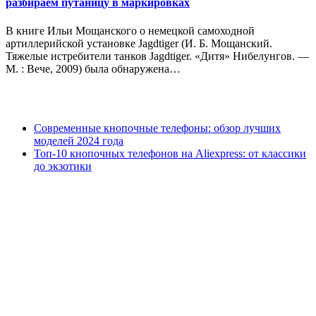
разбираем путаницу в маркировках
В книге Ильи Мощанского о немецкой самоходной
артиллерийской установке Jagdtiger (И. Б. Мощанский.
Тяжелые истребители танков Jagdtiger. «Дитя» Нибелунгов. —
М. : Вече, 2009) была обнаружена…
Современные кнопочные телефоны: обзор лучших
моделей 2024 года
Топ-10 кнопочных телефонов на Aliexpress: от классики
до экзотики