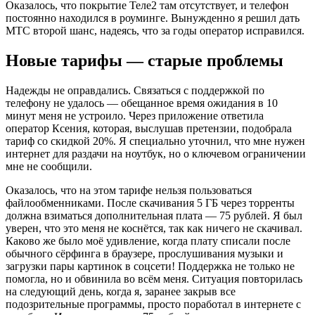
Оказалось, что покрытие Теле2 там отсутствует, и телефон
постоянно находился в роуминге. Вынужденно я решил дать
МТС второй шанс, надеясь, что за годы оператор исправился.
Новые тарифы — старые проблемы
Надежды не оправдались. Связаться с поддержкой по
телефону не удалось — обещанное время ожидания в 10
минут меня не устроило. Через приложение ответила
оператор Ксения, которая, выслушав претензии, подобрала
тариф со скидкой 20%. Я специально уточнил, что мне нужен
интернет для раздачи на ноутбук, но о ключевом ограничении
мне не сообщили.
Оказалось, что на этом тарифе нельзя пользоваться
файлообменниками. После скачивания 5 ГБ через торренты
должна взиматься дополнительная плата — 75 рублей. Я был
уверен, что это меня не коснётся, так как ничего не скачивал.
Каково же было моё удивление, когда плату списали после
обычного сёрфинга в браузере, прослушивания музыки и
загрузки пары картинок в соцсети! Поддержка не только не
помогла, но и обвинила во всём меня. Ситуация повторилась
на следующий день, когда я, заранее закрыв все
подозрительные программы, просто поработал в интернете с