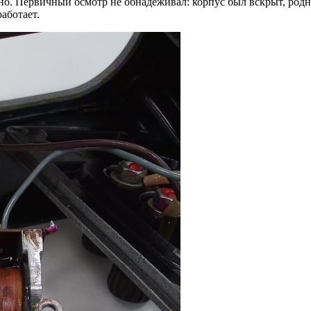
но. Первичный осмотр не обнадёживал: корпус был вскрыт, родн
аботает.