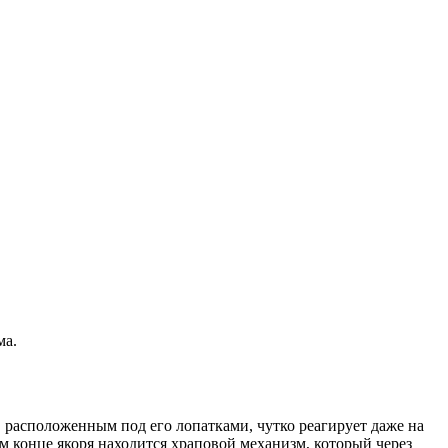
ма.
 расположенным под его лопатками, чутко реагирует даже на
ом конце якоря находится храповой механизм, который через