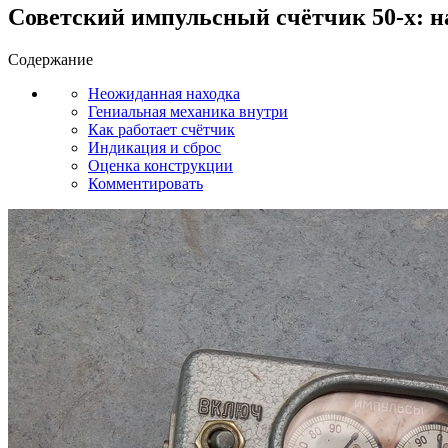
Советский импульсный счётчик 50-х: н
Содержание
Неожиданная находка
Гениальная механика внутри
Как работает счётчик
Индикация и сброс
Оценка конструкции
Комментировать