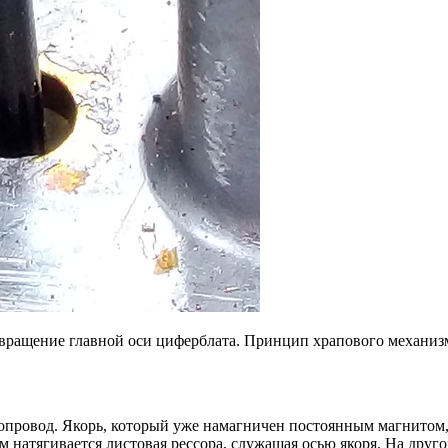
вращение главной оси циферблата. Принцип храпового механиз
опровод. Якорь, который уже намагничен постоянным магнитом,
м натягивается листовая рессора, служащая осью якоря. На друг