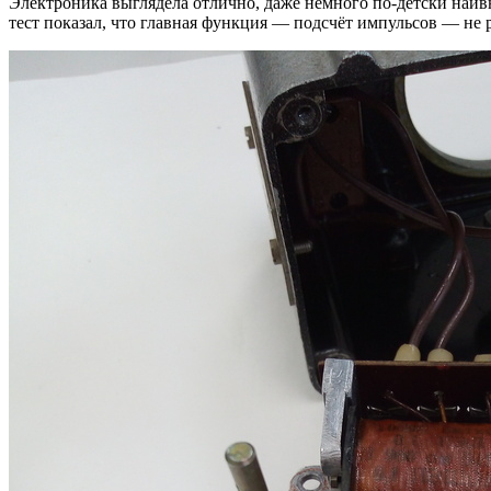
Электроника выглядела отлично, даже немного по-детски наив
тест показал, что главная функция — подсчёт импульсов — не р