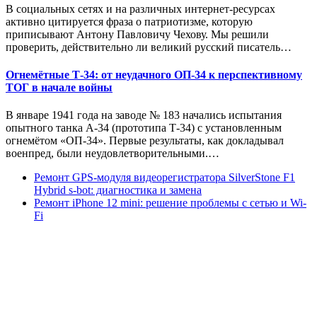
В социальных сетях и на различных интернет-ресурсах
активно цитируется фраза о патриотизме, которую
приписывают Антону Павловичу Чехову. Мы решили
проверить, действительно ли великий русский писатель…
Огнемётные Т-34: от неудачного ОП-34 к перспективному
ТОГ в начале войны
В январе 1941 года на заводе № 183 начались испытания
опытного танка А-34 (прототипа Т-34) с установленным
огнемётом «ОП-34». Первые результаты, как докладывал
военпред, были неудовлетворительными.…
Ремонт GPS-модуля видеорегистратора SilverStone F1
Hybrid s-bot: диагностика и замена
Ремонт iPhone 12 mini: решение проблемы с сетью и Wi-
Fi