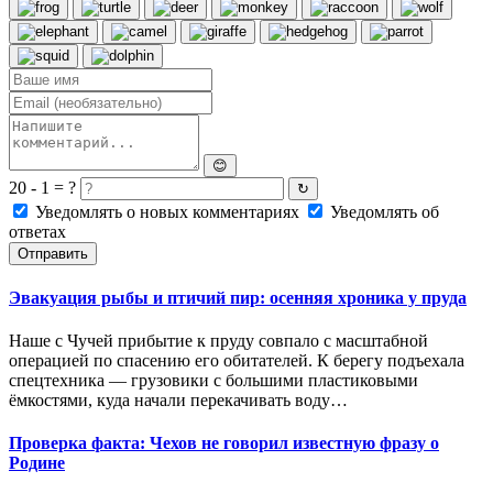
😊
20 - 1 = ?
↻
Уведомлять о новых комментариях
Уведомлять об
ответах
Отправить
Эвакуация рыбы и птичий пир: осенняя хроника у пруда
Наше с Чучей прибытие к пруду совпало с масштабной
операцией по спасению его обитателей. К берегу подъехала
спецтехника — грузовики с большими пластиковыми
ёмкостями, куда начали перекачивать воду…
Проверка факта: Чехов не говорил известную фразу о
Родине