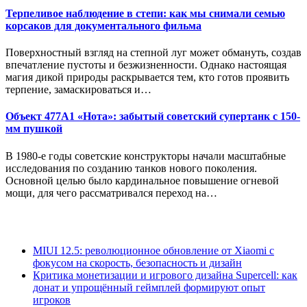
Терпеливое наблюдение в степи: как мы снимали семью
корсаков для документального фильма
Поверхностный взгляд на степной луг может обмануть, создав
впечатление пустоты и безжизненности. Однако настоящая
магия дикой природы раскрывается тем, кто готов проявить
терпение, замаскироваться и…
Объект 477А1 «Нота»: забытый советский супертанк с 150-
мм пушкой
В 1980-е годы советские конструкторы начали масштабные
исследования по созданию танков нового поколения.
Основной целью было кардинальное повышение огневой
мощи, для чего рассматривался переход на…
MIUI 12.5: революционное обновление от Xiaomi с
фокусом на скорость, безопасность и дизайн
Критика монетизации и игрового дизайна Supercell: как
донат и упрощённый геймплей формируют опыт
игроков