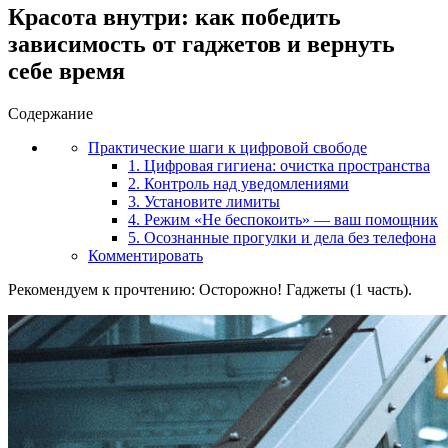
Красота внутри: как победить
зависимость от гаджетов и вернуть
себе время
Содержание
Практические шаги к цифровой свободе
1. Цифровая гигиена: очистка пространства
2. Контроль над уведомлениями
3. Установите лимиты
4. Режим «Не беспокоить» — ваш помощник
5. Осознанные прогулки и дела без телефона
Комментировать
Рекомендуем к прочтению: Осторожно! Гаджеты (1 часть).