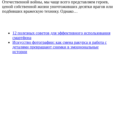
Отечественной войны, мы чаще всего представляем героев,
ценой собственной жизни уничтоживших десятки врагов или
подбивших вражескую технику. Однако…
12 полезных советов для эффективного использования
смартфона
Искусство фотографии: как смена ракурса и работа с
деталями превращают снимки в эмоциональные
истории