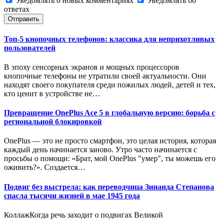
Уведомлять о новых комментариях
Уведомлять об
ответах
Отправить
Топ-5 кнопочных телефонов: классика для неприхотливых
пользователей
В эпоху сенсорных экранов и мощных процессоров
кнопочные телефоны не утратили своей актуальности. Они
находят своего покупателя среди пожилых людей, детей и тех,
кто ценит в устройстве не…
Превращение OnePlus Ace 5 в глобальную версию: борьба с
региональной блокировкой
OnePlus — это не просто смартфон, это целая история, которая
каждый день начинается заново. Утро часто начинается с
просьбы о помощи: «Брат, мой OnePlus "умер", ты можешь его
оживить?». Создается…
Подвиг без выстрела: как переводчица Зинаида Степанова
спасла тысячи жизней в мае 1945 года
КоллажКогда речь заходит о подвигах Великой