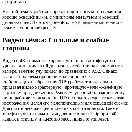
алгоритмов.
Ночной режим работает превосходно: снимки получаются
хорошо освещёнными, с минимальным шумом и хорошей
детализацией. На этом фоне iPhone SE, лишённый ночного
режима, явно проигрывает.
Видеосъёмка: Сильные и слабые
стороны
Видео в 4K снимается хорошо: чёткость и автофокус на
уровне, динамический диапазон, особенно на фронтальной
камере, заметно улучшился по сравнению с A52. Однако
главная проблема прошлой модели не исчезла —
стабилизация изображения (OIS) работает неидеально,
придавая видео характерную «дрожащую» или «желейную»
картинку при движении. Режим «Суперстабилизация» есть,
но он работает только в Full HD и сильно ухудшает качество
изображения, делая его малопригодным для серьёзной съёмки.
Для статичных же сцен видео выходит отличным. Также
телефон умеет снимать замедленное видео 720p при 240
кадрах в секунду, и качество здесь приятно удивляет.