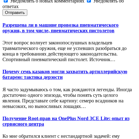
Уведомлять о новых комментариях
Уведомлять об
ответах
Отправить
Разрешена ли в машине провозка пневматического
оружия, в том числе, пневматических пистолетов
Этот вопрос волнует законопослушных владельцев
травматического оружия, еще не успевших разобраться до
конца в требованиях действующего законодательства.
Спортивный пневматический пистолет. Источник…
Почему семь казаков могли захватить артиллерийскую
батарею: тактика дерзости
Я часто задумываюсь о том, как рождаются легенды. Иногда
достаточно одного эпизода, чтобы понять суть целого
явления. Представьте себе картину: семеро всадников на
невысоких, но выносливых лошадях…
Получение Root-прав на OnePlus Nord 3CE Lite: опыт из
сервисного центра
Ко мне обратился клиент с нестандартной задачей: ему