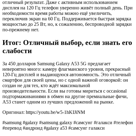
отличный результат. Даже с активным использованием
дисплея на 120 Гц телефон уверенно живёт полный день. При
необходимости время работы можно ещё увеличить,
переключив экран на 60 Гц. Поддерживается быстрая зарядка
мощностью до 25 Вт, но, к сожалению, беспроводной зарядки
по-прежнему нет.
Итог: Отличный выбор, если знать его
слабости
За 450 долларов Samsung Galaxy A53 5G предлагает
невероятно много: камеру флагманского уровня, прекрасный
120-Гц дисплей и выдающуюся автономность. Это отличный
смартфон для своей цены, но с одной важной оговоркой: он
создан не для тех, кто ждёт максимальной
производительности. Если вы готовы мириться с occasional
подтормаживаниями в обмен на другие премиальные фичи,
A53 станет одним из лучших предложений на рынке.
Оригинал: https://youtu.be/w5-1hKIJiNM
#samsung #galaxy #samsung galaxy #самсунг #галакси #телефон
#перевод #андроид #galaxy a53 #самсунг галакси