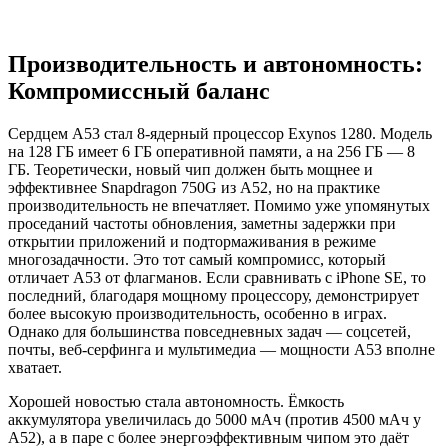
Производительность и автономность:
Компромиссный баланс
Сердцем A53 стал 8-ядерный процессор Exynos 1280. Модель
на 128 ГБ имеет 6 ГБ оперативной памяти, а на 256 ГБ — 8
ГБ. Теоретически, новый чип должен быть мощнее и
эффективнее Snapdragon 750G из A52, но на практике
производительность не впечатляет. Помимо уже упомянутых
проседаний частоты обновления, заметны задержки при
открытии приложений и подтормаживания в режиме
многозадачности. Это тот самый компромисс, который
отличает A53 от флагманов. Если сравнивать с iPhone SE, то
последний, благодаря мощному процессору, демонстрирует
более высокую производительность, особенно в играх.
Однако для большинства повседневных задач — соцсетей,
почты, веб-серфинга и мультимедиа — мощности A53 вполне
хватает.
Хорошей новостью стала автономность. Ёмкость
аккумулятора увеличилась до 5000 мАч (против 4500 мАч у
A52), а в паре с более энергоэффективным чипом это даёт