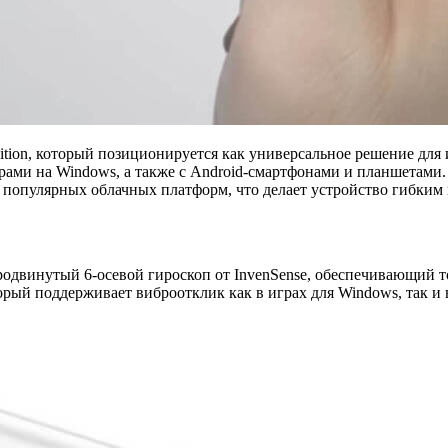
ition, который позиционируется как универсальное решение для
ерами на Windows, а также с Android-смартфонами и планшетами
х популярных облачных платформ, что делает устройство гибким
продвинутый 6-осевой гироскоп от InvenSense, обеспечивающий т
орый поддерживает виброотклик как в играх для Windows, так и 