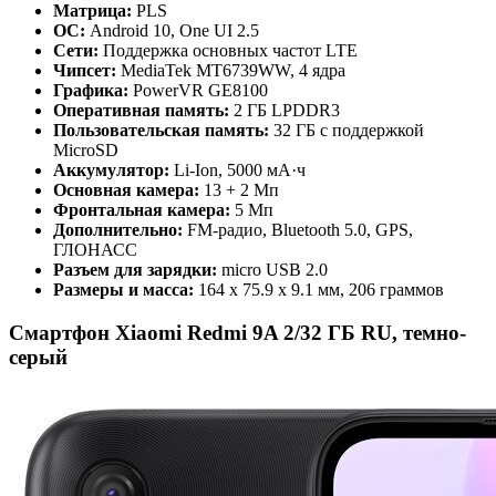
Матрица:
PLS
ОС:
Android 10, One UI 2.5
Сети:
Поддержка основных частот LTE
Чипсет:
MediaTek MT6739WW, 4 ядра
Графика:
PowerVR GE8100
Оперативная память:
2 ГБ LPDDR3
Пользовательская память:
32 ГБ с поддержкой
MicroSD
Аккумулятор:
Li-Ion, 5000 мА·ч
Основная камера:
13 + 2 Мп
Фронтальная камера:
5 Мп
Дополнительно:
FM-радио, Bluetooth 5.0, GPS,
ГЛОНАСС
Разъем для зарядки:
micro USB 2.0
Размеры и масса:
164 x 75.9 x 9.1 мм, 206 граммов
Смартфон Xiaomi Redmi 9A 2/32 ГБ RU, темно-
серый