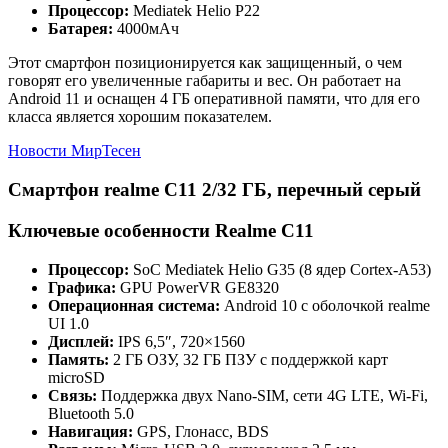
Процессор:
Mediatek Helio P22
Батарея:
4000мАч
Этот смартфон позиционируется как защищенный, о чем
говорят его увеличенные габариты и вес. Он работает на
Android 11 и оснащен 4 ГБ оперативной памяти, что для его
класса является хорошим показателем.
Новости МирТесен
Смартфон realme C11 2/32 ГБ, перечный серый
Ключевые особенности Realme C11
Процессор:
SoC Mediatek Helio G35 (8 ядер Cortex-A53)
Графика:
GPU PowerVR GE8320
Операционная система:
Android 10 с оболочкой realme
UI 1.0
Дисплей:
IPS 6,5″, 720×1560
Память:
2 ГБ ОЗУ, 32 ГБ ПЗУ с поддержкой карт
microSD
Связь:
Поддержка двух Nano-SIM, сети 4G LTE, Wi-Fi,
Bluetooth 5.0
Навигация:
GPS, Глонасс, BDS