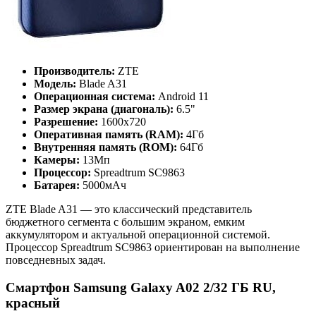
Производитель:
ZTE
Модель:
Blade A31
Операционная система:
Android 11
Размер экрана (диагональ):
6.5"
Разрешение:
1600x720
Оперативная память (RAM):
4Гб
Внутренняя память (ROM):
64Гб
Камеры:
13Мп
Процессор:
Spreadtrum SC9863
Батарея:
5000мАч
ZTE Blade A31 — это классический представитель
бюджетного сегмента с большим экраном, емким
аккумулятором и актуальной операционной системой.
Процессор Spreadtrum SC9863 ориентирован на выполнение
повседневных задач.
Смартфон Samsung Galaxy A02 2/32 ГБ RU,
красный