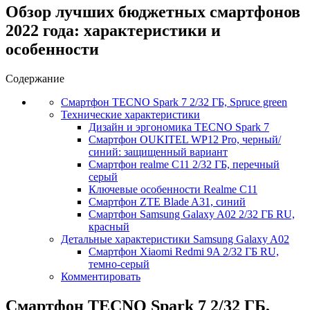
Обзор лучших бюджетных смартфонов
2022 года: характеристики и
особенности
Содержание
Смартфон TECNO Spark 7 2/32 ГБ, Spruce green
Технические характеристики
Дизайн и эргономика TECNO Spark 7
Смартфон OUKITEL WP12 Pro, черный/
синий: защищенный вариант
Смартфон realme C11 2/32 ГБ, перечный
серый
Ключевые особенности Realme C11
Смартфон ZTE Blade A31, синий
Смартфон Samsung Galaxy A02 2/32 ГБ RU,
красный
Детальные характеристики Samsung Galaxy A02
Смартфон Xiaomi Redmi 9A 2/32 ГБ RU,
темно-серый
Комментировать
Смартфон TECNO Spark 7 2/32 ГБ,