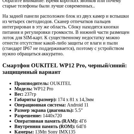
Обратите внимание: Время коротких звонков или почему
старые телефоны были лучше современных..
На задней панели расположен блок из двух камер и вспышки
из четырех светодиодов. Сканер отпечатков пальцев
интегрирован в эту же область. Сбоку находятся кнопки
питания и регулировки громкости. В нижней части размещен
лоток для SIM-карт. К существенному недостатку можно
отнести отсутствие какой-либо защиты от влаги и пыли
(стандарт IP67 не поддерживается), поэтому с устройством
нужно обращаться аккуратно.
Смартфон OUKITEL WP12 Pro, черный/синий:
защищенный вариант
Производитель:
OUKITEL
Модель:
WP12 Pro
Вес:
237гр
Габариты (размер):
174 x 81 x 14,3мм
Операционная система:
Android 11
Размер экрана (диагональ):
5.5"
Разрешение:
1440x720
Оперативная память (RAM):
4Гб
Внутренняя память (ROM):
64Гб
Камеры:
13Мп Sony IMX135