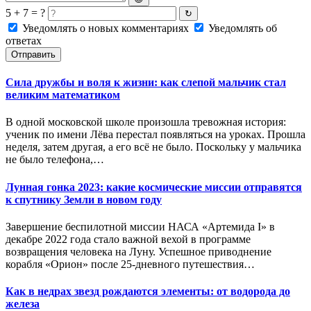
5 + 7 = ?
↻
Уведомлять о новых комментариях
Уведомлять об
ответах
Отправить
Сила дружбы и воля к жизни: как слепой мальчик стал
великим математиком
В одной московской школе произошла тревожная история:
ученик по имени Лёва перестал появляться на уроках. Прошла
неделя, затем другая, а его всё не было. Поскольку у мальчика
не было телефона,…
Лунная гонка 2023: какие космические миссии отправятся
к спутнику Земли в новом году
Завершение беспилотной миссии НАСА «Артемида I» в
декабре 2022 года стало важной вехой в программе
возвращения человека на Луну. Успешное приводнение
корабля «Орион» после 25-дневного путешествия…
Как в недрах звезд рождаются элементы: от водорода до
железа