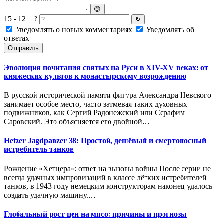
😊
15 - 12 = ?
↻
Уведомлять о новых комментариях
Уведомлять об
ответах
Отправить
Эволюция почитания святых на Руси в XIV-XV веках: от
княжеских культов к монастырскому возрождению
В русской исторической памяти фигура Александра Невского
занимает особое место, часто затмевая таких духовных
подвижников, как Сергий Радонежский или Серафим
Саровский. Это объясняется его двойной…
Hetzer Jagdpanzer 38: Простой, дешёвый и смертоносный
истребитель танков
Рождение «Хетцера»: ответ на вызовы войны После серии не
всегда удачных импровизаций в классе лёгких истребителей
танков, в 1943 году немецким конструкторам наконец удалось
создать удачную машину.…
Глобальный рост цен на мясо: причины и прогнозы