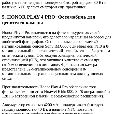
работу в течение дня, а поддержка быстрой зарядки 30 Вт и
наличие NFC делают смартфон еще практичнее.
5. HONOR PLAY 4 PRO: Фотомобиль для
ценителей камеры
Honor Play 4 Pro выделяется на фоне конкурентов своей
продвинутой камерой, что делает его идеальным выбором для
любителей фотографии. Основная камера включает 40-
мегапиксельный сенсор Sony IMX600 с диафрагмой f/1.8 и 8-
мегапиксельный перископический телеобъектив с 3-кратным
оптическим зумом. Оба модуля оснащены оптической
стабилизацией (OIS), что улучшает качество съемки при
слабом освещении и в динамике. Фронтальная камера
представлена 32-мегапиксельным сенсором и 8-
мегапиксельным сверхширокоугольником для групповых
селфи.
Производительность Honor Play 4 Pro обеспечивается
флагманским чипсетом Huawei Kirin 990, 8 ГБ оперативной и
128 ГБ встроенной памяти (с возможностью расширения).
Аккумулятор емкостью 4200 мАч поддерживает быструю
зарядку мощностью 40 Вт, а наличие NFC позволяет
использовать смартфон для бесконтактных платежей.