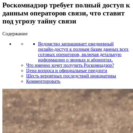
Роскомнадзор требует полный доступ к
данным операторов связи, что ставит
под угрозу тайну связи
Содержание
Ведомство запрашивает ежедневный
онлайн-доступ к полным базам данных всех
сотовых операторов, включая детальную
информацию о звонках и абонентах.
Что именно хочет получить Роскомнадзор?
Цена вопроса и официальные предлоги
Шесть вероятных последствий инициативы
Комментировать