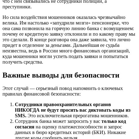
что с ней связывались не сотрудники полиции, а
преступники.
Но сила воздействия мошенников оказалась чрезвычайно
велика. Им настолько «запудрили мозги» пенсионерке, что
она сама позвонила на горячую линию банка с возмущением:
почему ее кредитную заявку отклонили и по какому праву мы
это сделали. В конце разговора она даже заявила, что лично
придет в отделение за деньгами. Дальнейшая ее судьба
неизвестна, ведь в России много финансовых организаций,
куда мошенники могли успеть подать заявки и попытаться
получить средства.
Важные выводы для безопасности
Этот случай — серьезный повод напомнить о ключевых
правилах финансовой безопасности:
Сотрудники правоохранительных органов
НИКОГДА не будут просить вас диктовать коды из
SMS.
Это исключительная прерогатива мошенников.
Сотрудник банка может запросить у вас
только код
согласия
на оценку платежеспособности и запрос
данных в бюро кредитных историй (БКИ). Никакие
другие коды сообщать нельзя.