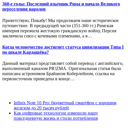
360-е годы: Последний язычник Рима и начало Великого
переселения народов
Приветствую, Пикабу! Мы продолжаем наше историческое
путешествие. В предыдущей части (351-360 гг.) Римская
империя пережила жестокую гражданскую войну, Персия
заключила союз с кочевыми племенами, а в…
Когда человечество достигнет статуса цивилизации Типа I
по шкале Кардашёва?
Данный материал представляет собой перевод с английского,
выполненный каналом PR!ZMA. Оригинальная статья была
написана астрономом Брайаном Коберлейном, ссылка на
первоисточник приведена в конце…
Infinix Note 10 Pro: бюджетный смартфон с хорошим
железом до 20 тысяч рублей
Как цифровые технологии изменили нашу
повседневную жизнь и стили потребления