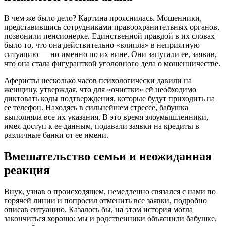
В чем же было дело? Картина прояснилась. Мошенники,
представившись сотрудниками правоохранительных органов,
позвонили пенсионерке. Единственной правдой в их словах
было то, что она действительно «влипла» в неприятную
ситуацию — но именно по их вине. Они запугали ее, заявив,
что она стала фигуранткой уголовного дела о мошенничестве.
Аферисты несколько часов психологически давили на
женщину, утверждая, что для «очистки» ей необходимо
диктовать коды подтверждения, которые будут приходить на
ее телефон. Находясь в сильнейшем стрессе, бабушка
выполняла все их указания. В это время злоумышленники,
имея доступ к ее данным, подавали заявки на кредиты в
различные банки от ее имени.
Вмешательство семьи и неожиданная
реакция
Внук, узнав о происходящем, немедленно связался с нами по
горячей линии и попросил отменить все заявки, подробно
описав ситуацию. Казалось бы, на этом история могла
закончиться хорошо: мы и родственники объяснили бабушке,