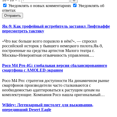
↻
Уведомлять о новых комментариях
Уведомлять об
ответах
Отправить
Як-9: Как трофейный истребитель заставил Люфтваффе
пересмотреть тактику
«Что вас больше всего поразило в нём?», — спросил
российский историк у бывшего немецкого пилота.Як-9,
построенные на средства артистов Малого театра г.
Москвы«Невероятная отзывчивость управления.…
Poco M4 Pro 4G: глобальная версия сбалансированного
смартфона с AMOLED-экраном
Poco M4 Pro: стратегия доступности На динамичном рынке
смартфонов производители часто сталкиваются с
необходимостью адаптироваться к растущим ценам на
комплектующие. Компания Poco нашла оригинальный…
Wildey: Легендарный пистолет для выживания,
опередивший Desert Eagle