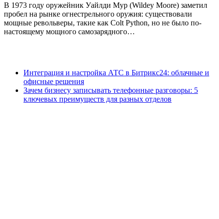
В 1973 году оружейник Уайлди Мур (Wildey Moore) заметил
пробел на рынке огнестрельного оружия: существовали
мощные револьверы, такие как Colt Python, но не было по-
настоящему мощного самозарядного…
Интеграция и настройка АТС в Битрикс24: облачные и
офисные решения
Зачем бизнесу записывать телефонные разговоры: 5
ключевых преимуществ для разных отделов