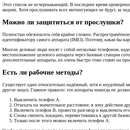
Этот список не исчерпывающий. В последнее время проверенны
акциях. Хотя прослушивать всех митингующих не будут, за ли
Можно ли защититься от прослушки?
Полностью обезопасить себя крайне сложно. Распространённое
идентификатору самого аппарата (IMEI). Поэтому, какая бы карт
Многие деловые люди носят с собой несколько телефонов, на
местоположение целевого аппарата через базовые станции сотов
дополнительные аппараты, их очень быстро тоже ставят на про
Есть ли рабочие методы?
Существует один относительно надёжный, хотя и неудобный ме
другое лицо). Главное правило: эти аппараты никогда не долж
Выключить телефон A.
Отъехать на значительное расстояние, в зону действия др
Включить телефон B, провести разговор и выключить его
Снова сменить локацию, переместившись к другой базов
Только после этого можно включить телефон A.