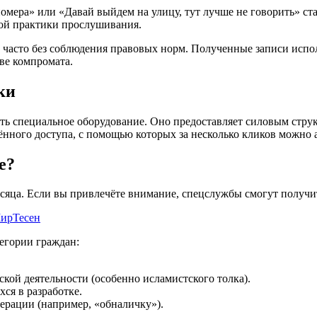
номера» или «Давай выйдем на улицу, тут лучше не говорить» с
ной практики прослушивания.
о, часто без соблюдения правовых норм. Полученные записи испол
ве компромата.
ки
ать специальное оборудование. Оно предоставляет силовым стру
нного доступа, с помощью которых за несколько кликов можно
е?
месяца. Если вы привлечёте внимание, спецслужбы смогут получи
ирТесен
егории граждан:
кой деятельности (особенно исламистского толка).
ся в разработке.
ерации (например, «обналичку»).