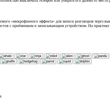
олностью выключать телефон или убирать его далеко от места р
аемого «микрофонного эффекта» для записи разговоров через в
стов с приёмником и записывающим устройством. На практике т
х