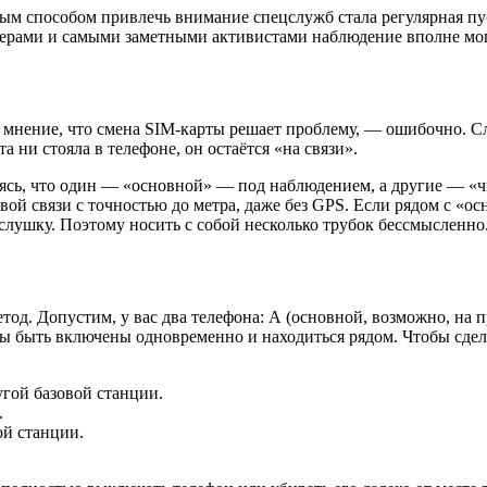
м способом привлечь внимание спецслужб стала регулярная пуб
дерами и самыми заметными активистами наблюдение вполне мог
 мнение, что смена SIM-карты решает проблему, — ошибочно. Сл
а ни стояла в телефоне, он остаётся «на связи».
деясь, что один — «основной» — под наблюдением, а другие — 
ой связи с точностью до метра, даже без GPS. Если рядом с «ос
слушку. Поэтому носить с собой несколько трубок бессмысленно
тод. Допустим, у вас два телефона: А (основной, возможно, на
ны быть включены одновременно и находиться рядом. Чтобы сдел
угой базовой станции.
.
ой станции.