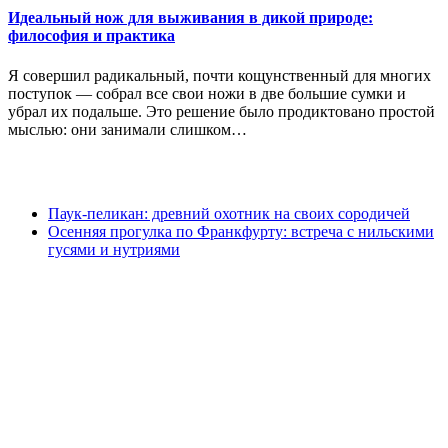
Идеальный нож для выживания в дикой природе:
философия и практика
Я совершил радикальный, почти кощунственный для многих
поступок — собрал все свои ножи в две большие сумки и
убрал их подальше. Это решение было продиктовано простой
мыслью: они занимали слишком…
Паук-пеликан: древний охотник на своих сородичей
Осенняя прогулка по Франкфурту: встреча с нильскими
гусями и нутриями