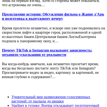
лишь на первый взгляд. Хотя со стороны может показаться,
что астрономы не очень…
Продолжение истории: Обсуждение фильма о Жанне д'Арк
и подготовка к выпускному вечеру
Время пролетело незаметно, и вскоре они уже поднимались на
скоростном лифте к квартире героя, расположенной в одной
из высотных башен.Центральная башня ЛахтыЕкатерина
подошла к панорамному окну, и…
Почему TikTok и Instagram вызывают зависимость:
механизм ускользания от реальности
Вы когда-нибудь замечали, как незаметно пролетает время,
когда вы бесцельно листаете ленту TikTok или Instagram?
Просматриваете видео за видео, картинку за картинкой, не
вникая глубоко в содержание?…
Удивительный мир размножения голосеменных
растений: от пыльцы до шишки
Starliner в тупике: Boeing откладывает пилотируемый