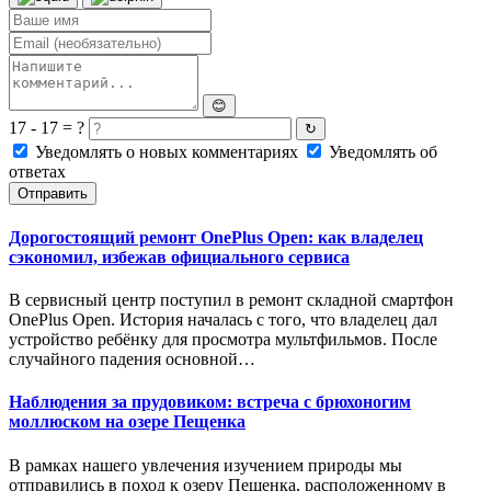
😊
17 - 17 = ?
↻
Уведомлять о новых комментариях
Уведомлять об
ответах
Отправить
Дорогостоящий ремонт OnePlus Open: как владелец
сэкономил, избежав официального сервиса
В сервисный центр поступил в ремонт складной смартфон
OnePlus Open. История началась с того, что владелец дал
устройство ребёнку для просмотра мультфильмов. После
случайного падения основной…
Наблюдения за прудовиком: встреча с брюхоногим
моллюском на озере Пещенка
В рамках нашего увлечения изучением природы мы
отправились в поход к озеру Пещенка, расположенному в