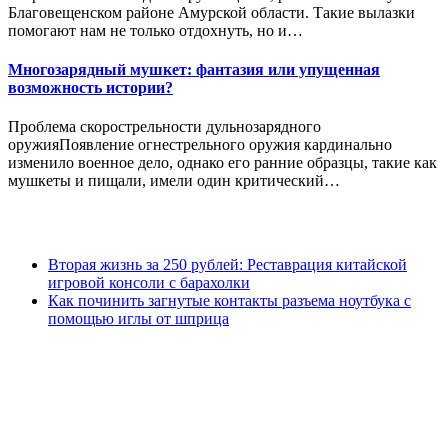
Благовещенском районе Амурской области. Такие вылазки
помогают нам не только отдохнуть, но и…
Многозарядный мушкет: фантазия или упущенная
возможность истории?
Проблема скорострельности дульнозарядного
оружияПоявление огнестрельного оружия кардинально
изменило военное дело, однако его ранние образцы, такие как
мушкеты и пищали, имели один критический…
Вторая жизнь за 250 рублей: Реставрация китайской
игровой консоли с барахолки
Как починить загнутые контакты разъема ноутбука с
помощью иглы от шприца